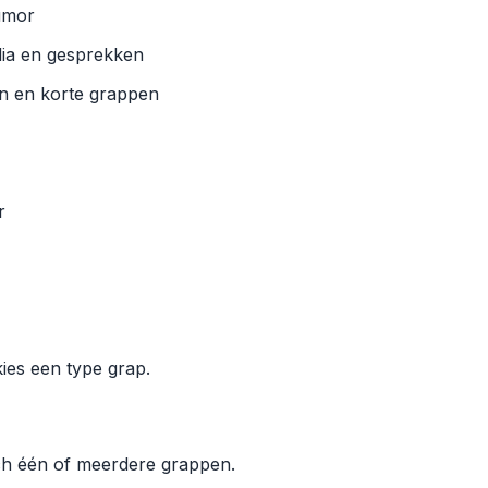
umor
dia en gesprekken
n en korte grappen
r
ies een type grap.
ch één of meerdere grappen.